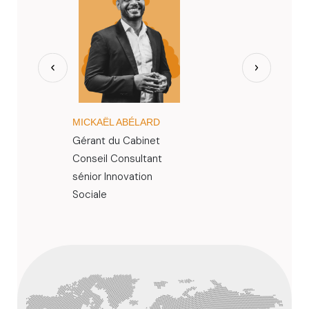
MICKAËL ABÉLARD
JIMMY BÈG
Gérant du Cabinet
Consultant 
Conseil Consultant
Associative
sénior Innovation
Catalyse Ter
Sociale