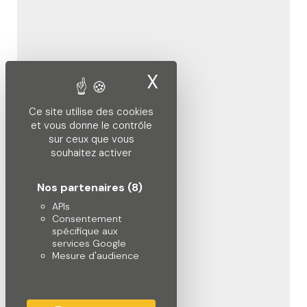
X
Masquer le band
Ce site utilise des cookies
et vous donne le contrôle
sur ceux que vous
souhaitez activer
Nos partenaires
(8)
APIs
Consentement
spécifique aux
services Google
Mesure d'audience