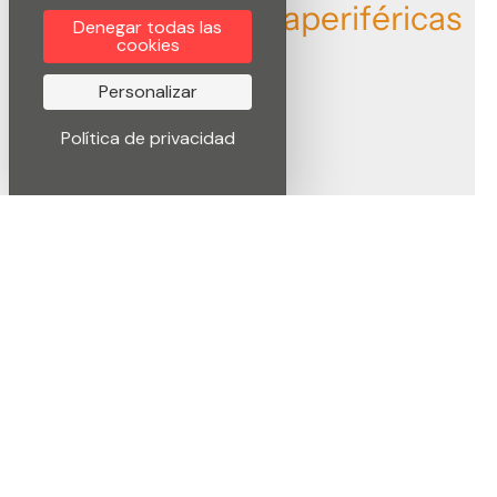
U
l
t
r
a
p
e
r
i
f
é
r
i
c
a
s
Denegar todas las
cookies
Personalizar
Política de privacidad