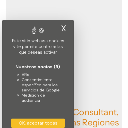
X
Ocultar la banne
Este sitio web usa cookies
y te permite controlar las
que deseas activar
Nuestros socios
(9)
APIs
Consentimiento
específico para los
servicios de Google
Medición de
audiencia
A
x
o
n
e
C
o
n
s
u
l
t
a
n
t
,
E
n
l
a
s
R
e
g
i
o
n
e
s
OK, aceptar todas