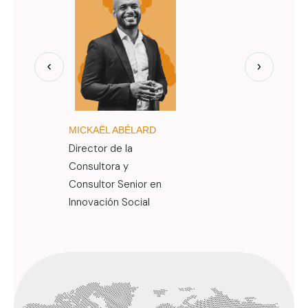
MICKAËL ABÉLARD
JIMMY BÈG
Director de la
Consultor e
Consultora y
Asociativa 
Consultor Senior en
Catalizació
Innovación Social
Territorial