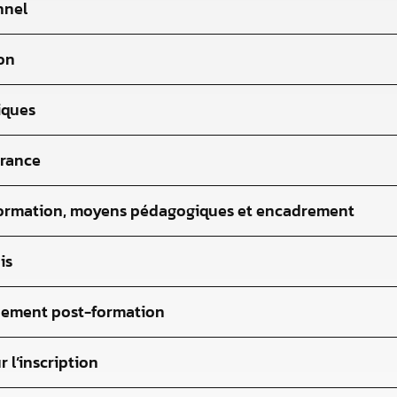
nnel
ion
iques
vrance
 formation, moyens pédagogiques et encadrement
is
nement post-formation
r l’inscription