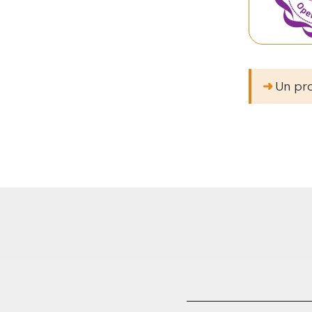
➜
Un pro