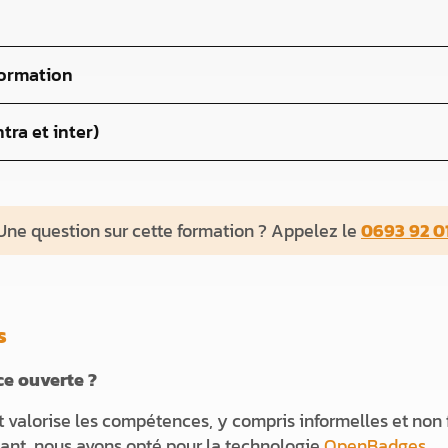
 formation
ntra et inter)
Une question sur cette formation ? Appelez le
0693 92 01
s
ce ouverte ?
 valorise les compétences, y compris informelles et non f
nt, nous avons opté pour la technologie
OpenBadges
.