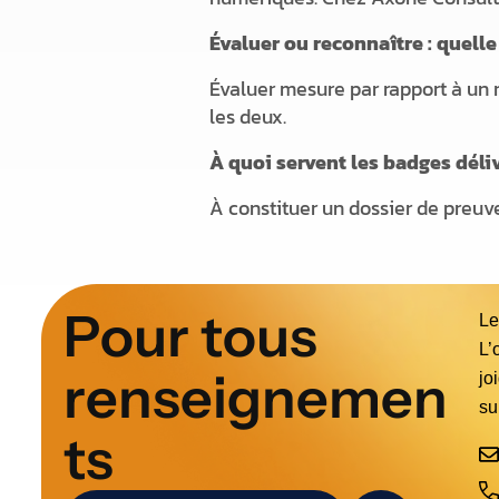
Évaluer ou reconnaître : quelle
Évaluer mesure par rapport à un r
les deux.
À quoi servent les badges déli
À constituer un dossier de preuv
P
o
u
r
t
o
u
s
Le
L’
r
e
n
s
e
i
g
n
e
m
e
n
jo
su
t
s