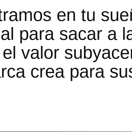
tramos en tu sue
al para sacar a l
 el valor subyace
rca crea para su