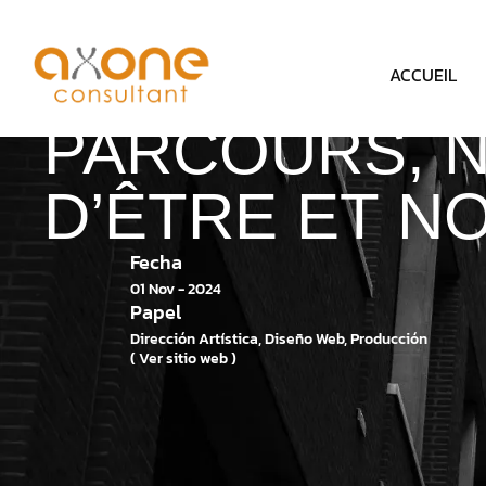
Panneau de gestion des cookies
AXONE CONSU
ACCUEIL
PARCOURS,
N
D’ÊTRE ET N
Fecha
01 Nov - 2024
Papel
Dirección Artística, Diseño Web, Producción
( Ver sitio web )