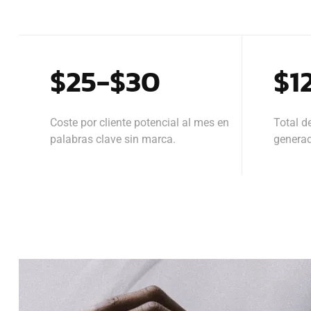
$25-$30
$1
Coste por cliente potencial al mes en
Total d
palabras clave sin marca.
genera