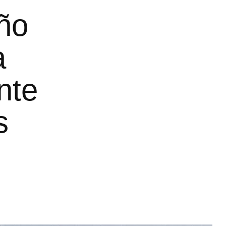
ño
a
nte
s